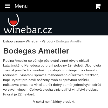
Menu
K
Eshop vinárny Winebar
Výrobci
Bodegas Ametller
Bodegas Ametller
Rodina Ametller se věnuje pěstování vinné révy v oblasti
katalánského Penedesu od první poloviny 19. století. Dlouholetá
znalost prostředí a výrobních postupů umožňuje dnes tomuto
rodinnému vinařství správně rozhodovat o důležitých otázkách,
např. vybrat pro nově osázený svah tu správnou odrůdu,
načasovat práce na vinici a určit dobrý poměr jednotlivých odrůd
ve svých vínech. Celková plocha vinic patřící vinařství v oblasti
Priorat je 22 hektarů.
V sekci není žádný produkt.