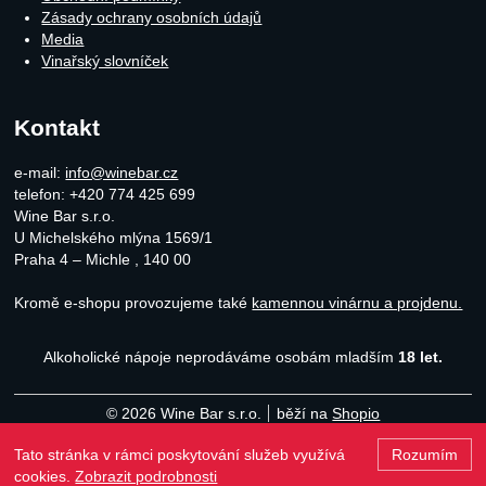
Zásady ochrany osobních údajů
Media
Vinařský slovníček
Kontakt
e-mail:
info@winebar.cz
telefon: +420 774 425 699
Wine Bar s.r.o.
U Michelského mlýna 1569/1
Praha 4 – Michle
,
140 00
Kromě e-shopu provozujeme také
kamennou vinárnu a projdenu.
Alkoholické nápoje neprodáváme osobám mladším
18 let.
© 2026 Wine Bar s.r.o.
běží na
Shopio
Tato stránka v rámci poskytování služeb využívá
Rozumím
Naho
cookies.
Zobrazit podrobnosti