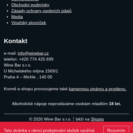
Obchodní podmínky
Zásady ochrany osobních údajů
Media
Vinařský slovníček
Kontakt
e-mail:
info@winebar.cz
telefon: +420 774 425 699
Wine Bar s.r.o.
U Michelského mlýna 1569/1
Praha 4 – Michle
,
140 00
Kromě e-shopu provozujeme také
kamennou vinárnu a projdenu.
Alkoholické nápoje neprodáváme osobám mladším
18 let.
© 2026 Wine Bar s.r.o.
běží na
Shopio
Tato stránka v rámci poskytování služeb využívá
Rozumím