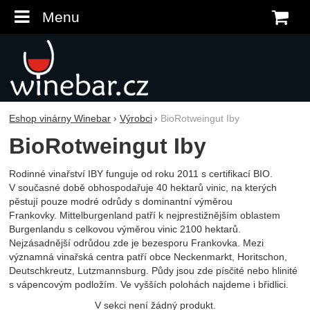
Menu
K
Eshop vinárny Winebar
Výrobci
BioRotweingut Iby
BioRotweingut Iby
Rodinné vinařství IBY funguje od roku 2011 s certifikací BIO.
V současné době obhospodařuje 40 hektarů vinic, na kterých
pěstují pouze modré odrůdy s dominantní výměrou
Frankovky. Mittelburgenland patří k nejprestižnějším oblastem
Burgenlandu s celkovou výměrou vinic 2100 hektarů.
Nejzásadnější odrůdou zde je bezesporu Frankovka. Mezi
významná vinařská centra patří obce Neckenmarkt, Horitschon,
Deutschkreutz, Lutzmannsburg. Půdy jsou zde písčité nebo hlinité
s vápencovým podložím. Ve vyšších polohách najdeme i břidlici.
V sekci není žádný produkt.