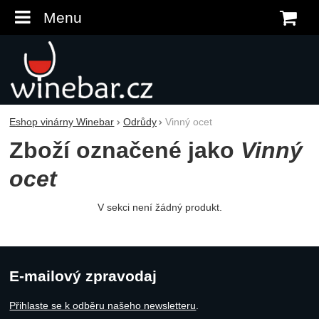
Menu
K
Eshop vinárny Winebar
Odrůdy
Vinný ocet
Zboží označené jako
Vinný
ocet
V sekci není žádný produkt.
E-mailový zpravodaj
Přihlaste se k odběru našeho newsletteru
.