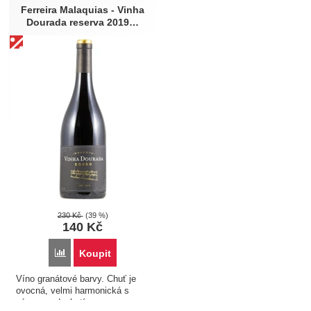
Ferreira Malaquias - Vinha
Typ vína
Země původu
Dourada reserva 2019…
Tiché víno
Portugalsko
Ročník
Obsah láhve (l)
2019
0,75
Barva
Vhodné k jídlu
Červené
Hovězí
Zvěřina
Extra
Výprodej
230
Kč
(39 %)
140
Kč
Přidat 'Ferreira Malaquias - Vinha Dourada reserva 2019 0,75
Koupit
Víno granátové barvy. Chuť je
ovocná, velmi harmonická s
výraznou dochutí...