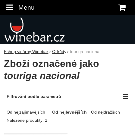
Menu
K
Eshop vinárny Winebar
Odrůdy
touriga nacional
Zboží označené jako
touriga nacional
Filtrování podle parametrů
Odrůda
Obsah zbytkového cukru
Od nejzajímavějších
Od nejlevnějších
Od nejdražších
Tempranillo (=Tinta Roriz)
suché
Touriga Franca
Nalezené produkty:
1
Touriga Nacional
Produkty