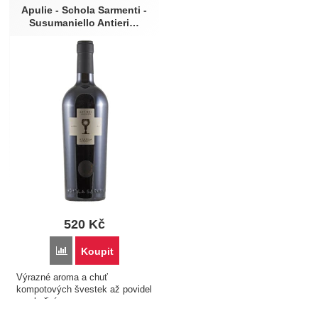
Apulie - Schola Sarmenti -
Susumaniello Antieri…
Ročník
Obsah láhve (l)
2024
0,75
Barva
Vhodné k jídlu
Červené
Paštika
Pečená kachna
520
Kč
Přidat 'Apulie - Schola Sarmenti - Susumaniello Antieri 2024
Koupit
Výrazné aroma a chuť
kompotových švestek až povidel
se skořicí...