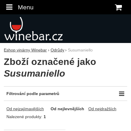
Menu
K
Eshop vinárny Winebar
Odrůdy
Susumaniello
Zboží označené jako
Susumaniello
Filtrování podle parametrů
Odrůda
Obsah zbytkového cukru
Od nejzajímavějších
Od nejlevnějších
Od nejdražších
Susumaniello
suché
Nalezené produkty:
1
Typ vína
Země původu
Produkty
Tiché víno
Itálie