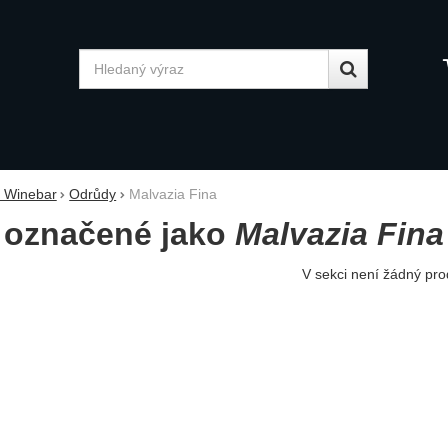
Vyhledávání
y Winebar
Odrůdy
Malvazia Fina
 označené jako
Malvazia Fina
V sekci není žádný pro