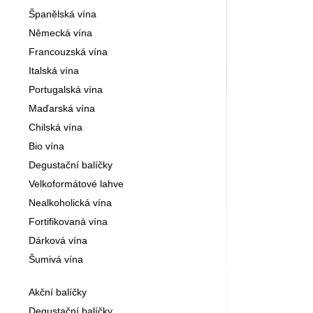
Španělská vína
Německá vína
Francouzská vína
Italská vína
Portugalská vína
Maďarská vína
Chilská vína
Bio vína
Degustační balíčky
Velkoformátové lahve
Nealkoholická vína
Fortifikovaná vína
Dárková vína
Šumivá vína
Akční balíčky
Degustační balíčky