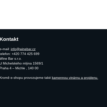
Kontakt
e-mail:
info@winebar.cz
telefon: +420 774 425 699
Wine Bar s.r.o.
U Michelského mlýna 1569/1
Praha 4 – Michle
,
140 00
Kromě e-shopu provozujeme také
kamennou vinárnu a projdenu.