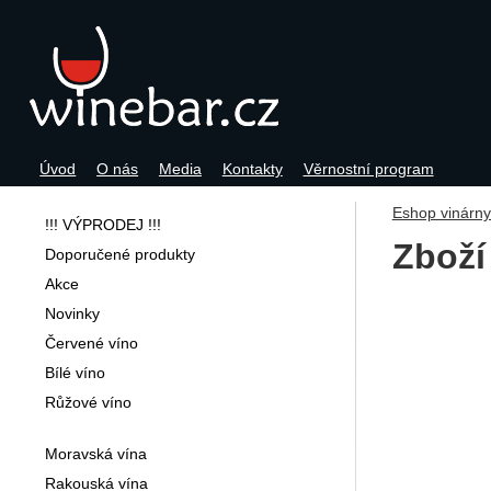
Úvod
O nás
Media
Kontakty
Věrnostní program
Navigace
Eshop vinárn
!!! VÝPRODEJ !!!
Zboží
Doporučené produkty
Akce
Novinky
Červené víno
Bílé víno
Růžové víno
Moravská vína
Rakouská vína