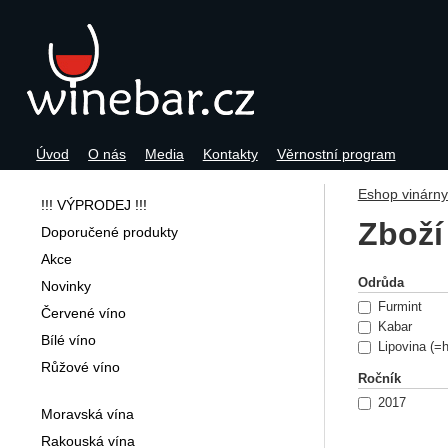
Úvod
O nás
Media
Kontakty
Věrnostní program
Navigace
Eshop vinárn
!!! VÝPRODEJ !!!
Zboží
Doporučené produkty
Akce
Filtrov
Odrůda
Novinky
Furmint
Červené víno
Kabar
Bílé víno
Lipovina (=h
Růžové víno
Ročník
2017
Moravská vína
Rakouská vína