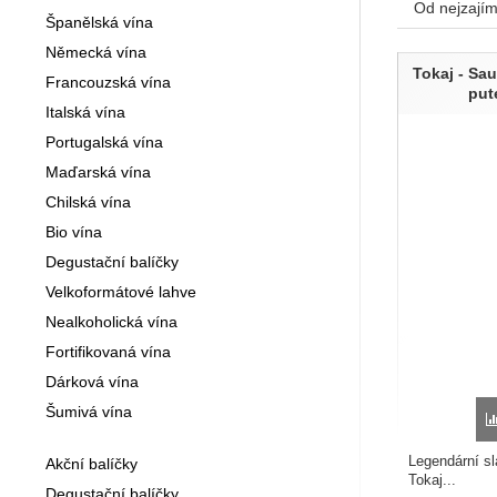
Od nejzajím
Španělská vína
Produk
Německá vína
Tokaj - Sau
Francouzská vína
put
Italská vína
Portugalská vína
Maďarská vína
Chilská vína
Bio vína
Degustační balíčky
Velkoformátové lahve
Nealkoholická vína
Fortifikovaná vína
Dárková vína
Šumivá vína
Legendární sl
Akční balíčky
Tokaj...
Degustační balíčky