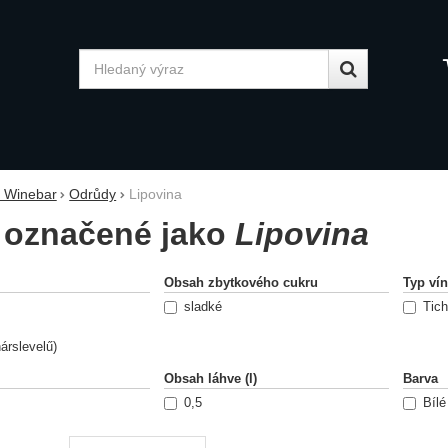
Vyhledávání
y Winebar
Odrůdy
Lipovina
 označené jako
Lipovina
ání podle parametrů
Obsah zbytkového cukru
Typ ví
sladké
Tich
árslevelű)
Obsah láhve (l)
Barva
0,5
Bílé