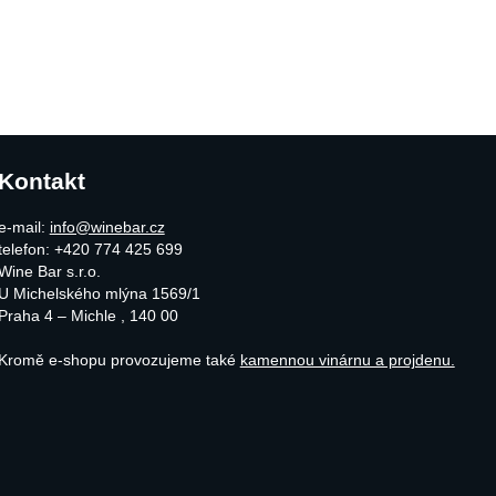
Kontakt
e-mail:
info@winebar.cz
telefon: +420 774 425 699
Wine Bar s.r.o.
U Michelského mlýna 1569/1
Praha 4 – Michle
,
140 00
Kromě e-shopu provozujeme také
kamennou vinárnu a projdenu.