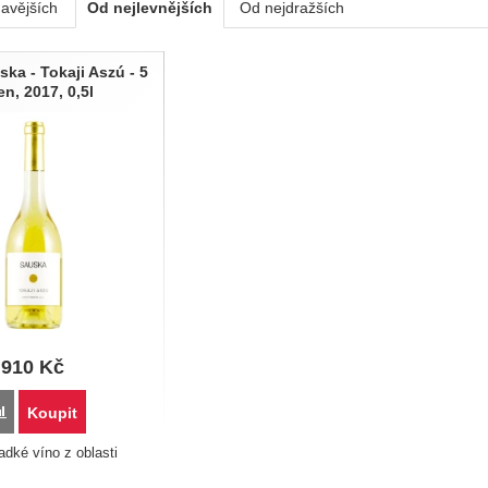
avějších
Od nejlevnějších
Od nejdražších
ty
ska - Tokaji Aszú - 5
en, 2017, 0,5l
910
Kč
Přidat 'Tokaj - Sauska - Tokaji Aszú - 5 puten, 2017, 0,5l' k porovnání
Koupit
adké víno z oblasti