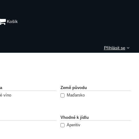
Košík
Přihlásit se
na
Země původu
é víno
Maďarsko
Vhodné k jídlu
Aperitiv