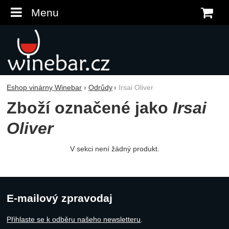
Menu
K
Eshop vinárny Winebar
Odrůdy
Irsai Oliver
Zboží označené jako
Irsai
Oliver
V sekci není žádný produkt.
E-mailový zpravodaj
Přihlaste se k odběru našeho newsletteru
.