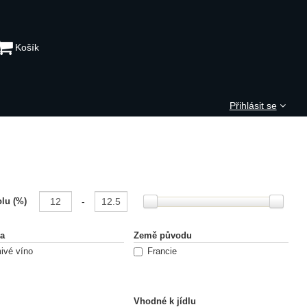
Košík
Přihlásit se
-
lu (%)
na
Země původu
ivé víno
Francie
Vhodné k jídlu