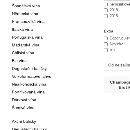
neročníkov
Španělská vína
2018
Německá vína
2015
Francouzská vína
Italská vína
Extra
Portugalská vína
Doporučuje
Novinka
Maďarská vína
bio
Chilská vína
Bio vína
Od nejzajím
Degustační balíčky
Velkoformátové lahve
Produk
Champagne
Nealkoholická vína
Brut 
Fortifikovaná vína
Dárková vína
Šumivá vína
Akční balíčky
Degustační balíčky