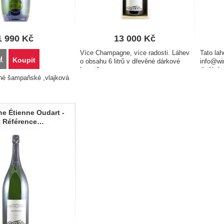
1 990
Kč
13 000
Kč
Více Champagne, více radosti. Láhev
Tato la
Přidat 'Champagne Étienne Oudart - Cuvée Juliana Nature Millésimée 2015 0,
Koupit
o obsahu 6 litrů v dřevěné dárkové
info@wi
kazetě...
dodání d
né šampaňské ,vlajková
Champag
radosti.
dřevěné
i…
 Étienne Oudart -
t Référence…