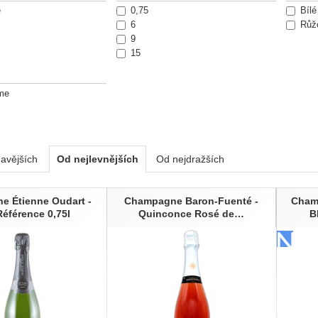
é
0,75
Bílé
6
Růž
9
15
me
avějších
Od nejlevnějších
Od nejdražších
ty
 Étienne Oudart -
Champagne Baron-Fuenté -
Cham
Référence 0,75l
Quinconce Rosé de…
B