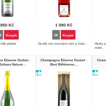
950
Kč
1 090
Kč
Přidat 'Champagne Étienne Oudart - Brut Référence 0,75l' k porovnání
Přidat 'Champagne Baron-Fuenté - 
Koupit
Koupit
věle pitelné
Skvělý mix ovocných vůní a chutí...
Hezky p
malin...
 Étienne Oudart -
Champagne Étienne Oudart -
Cham
Juliana Nature…
Brut Référence…