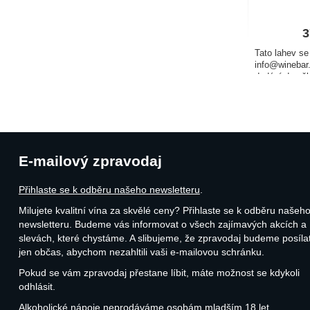
3
Tato lahev s
info@winebar.
dodání do něk
Champagne, v
radosti. Láhev
dřevěné dárko
i…
E-mailový zpravodaj
Přihlaste se k odběru našeho newsletteru
.
Milujete kvalitní vína za skvělé ceny? Přihlaste se k odběru našeh
newsletteru. Budeme vás informovat o všech zajímavých akcích a
slevách, které chystáme. A slibujeme, že zpravodaj budeme posíla
jen občas, abychom nezahltili vaši e-mailovou schránku.
Pokud se vám zpravodaj přestane líbit, máte možnost se kdykoli
odhlásit.
Alkoholické nápoje neprodáváme osobám mladším 18 let.