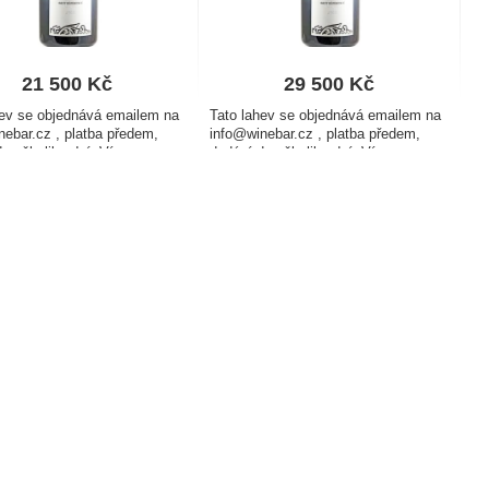
21 500
Kč
29 500
Kč
hev se objednává emailem na
Tato lahev se objednává emailem na
75l' k porovnání
nebar.cz , platba předem,
info@winebar.cz , platba předem,
o několika dní. Více
dodání do několika dní. Více
ne, více zábavy, více
Champagne, více zábavy, více
 Láhev o obsahu 9 litrů v
radosti. Láhev o obsahu 12 litrů v
 dárkové kazetě udělá radost
dřevěné dárkové kazetě udělá radost
i…