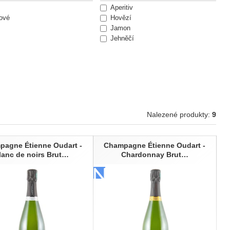
Aperitiv
ové
Hovězí
Jamon
Jehněčí
Koláče
Kuře
Losos
Mořské plody
Mušle
Ovocný dezert
Ryba
Nalezené produkty:
9
Tuňák
pagne Étienne Oudart -
Champagne Étienne Oudart -
lanc de noirs Brut…
Chardonnay Brut…