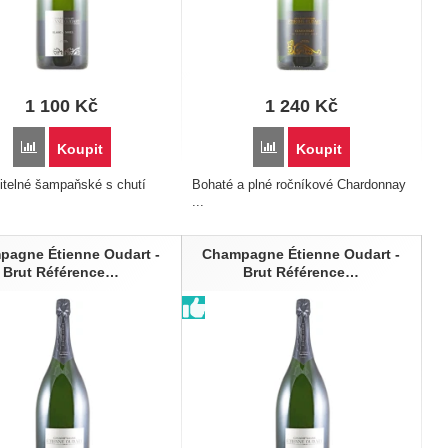
1 100
Kč
1 240
Kč
Quinconce Rosé de Saignee Brut 0,75l' k porovnání
Přidat 'Champagne Étienne Oudart - Blanc de noirs Brut 0,75l' k porovn
Přidat 'Champagne Étienne Ou
Koupit
Koupit
itelné šampaňské s chutí
Bohaté a plné ročníkové Chardonnay
...
pagne Étienne Oudart -
Champagne Étienne Oudart -
Brut Référence…
Brut Référence…