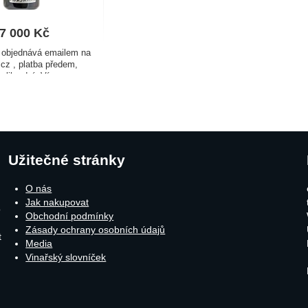
7 000
Kč
e objednává emailem na
cz , platba předem,
olika dní. Více
íce zábavy, více
 o obsahu 15 litrů v
vé kazetě udělá radost
Užitečné stránky
O nás
Jak nakupovat
o
Obchodní podmínky
Zásady ochrany osobních údajů
t
Media
Vinařský slovníček