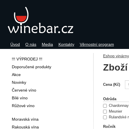
Úvod
O nás
Media
Kontakty
Věrnostní program
Navigace
Eshop vinárn
!!! VÝPRODEJ !!!
Zboží
Doporučené produkty
Akce
Novinky
Filtrov
Cena (Kč)
Červené víno
Bílé víno
Odrůda
Růžové víno
Chardonnay
Meunier
Rulandské m
Moravská vína
Rakouská vína
Ročník