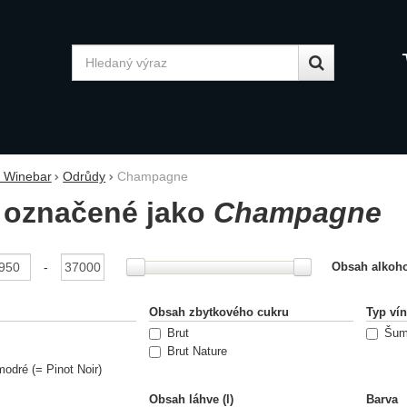
Vyhledávání
y Winebar
Odrůdy
Champagne
 označené jako
Champagne
ání podle parametrů
-
Obsah alkoho
Obsah zbytkového cukru
Typ ví
Brut
Šum
Brut Nature
odré (= Pinot Noir)
Obsah láhve (l)
Barva