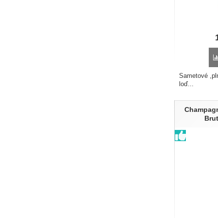
Sametové ,pl
loď...
Champagne
Bru