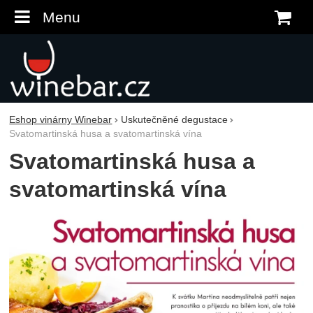
Menu
K
Eshop vinárny Winebar
Uskutečněné degustace
Svatomartinská husa a svatomartinská vína
Svatomartinská husa a
svatomartinská vína
Fotografie