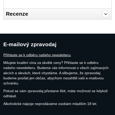
Recenze
Pro vkládání recenzí je nutné se přihlásit.
Recenze
Nebyla přidána žádná recenze.
E-mailový zpravodaj
Přihlaste se k odběru našeho newsletteru
.
Milujete kvalitní vína za skvělé ceny? Přihlaste se k odběru
našeho newsletteru. Budeme vás informovat o všech zajímavých
akcích a slevách, které chystáme. A slibujeme, že zpravodaj
budeme posílat jen občas, abychom nezahltili vaši e-mailovou
schránku.
Pokud se vám zpravodaj přestane líbit, máte možnost se kdykoli
odhlásit.
Alkoholické nápoje neprodáváme osobám mladším 18 let.