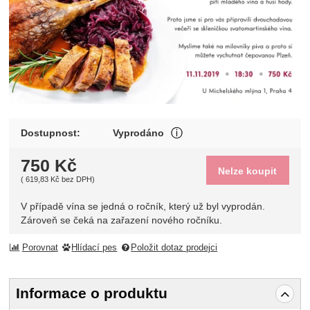
V případě vína se jedná o 
Dostupnost:
Vyprodáno
Zobrazit více
750
Kč
Nelze koupit
(
619,83
Kč
bez DPH)
V případě vína se jedná o ročník, který už byl vyprodán.
Zároveň se čeká na zařazení nového ročníku.
Porovnat
Hlídací pes
Položit dotaz prodejci
Informace o produktu