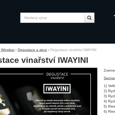
Vyhledávání
y Winebar
Degustace a akce
Degustace vinařství IWAYINI
tace vinařství IWAYINI
Zveme 
fie
Seznam
1) Velt
2) Ryzl
3) Ryz
4) Ryz
5) Ries
6) Ries