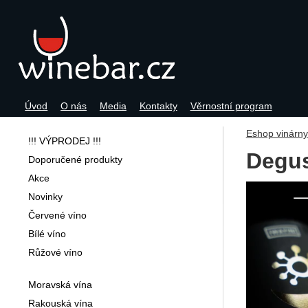
Úvod
O nás
Media
Kontakty
Věrnostní program
Navigace
Eshop vinárn
!!! VÝPRODEJ !!!
Degus
Doporučené produkty
Akce
Fotogra
Novinky
Červené víno
Bílé víno
Růžové víno
Moravská vína
Rakouská vína