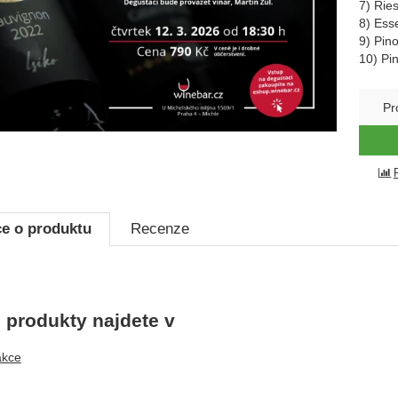
7) Rie
8) Ess
9) Pin
10) Pi
Pr
e o produktu
Recenze
produkty najdete v
akce