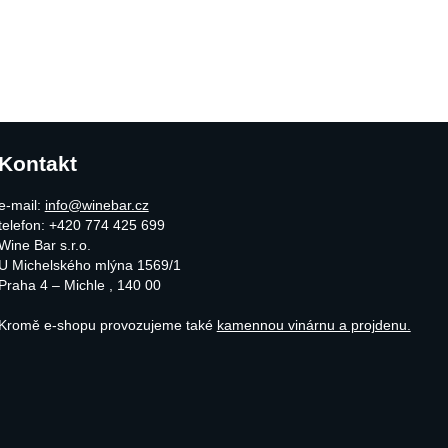
Kontakt
e-mail:
info@winebar.cz
telefon: +420 774 425 699
Wine Bar s.r.o.
U Michelského mlýna 1569/1
Praha 4 – Michle
,
140 00
Kromě e-shopu provozujeme také
kamennou vinárnu a projdenu.