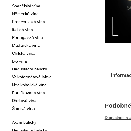
Španělská vína
Německá vína
Francouzská vína
Italská vína
Portugalská vína
Maďarská vína
Chilská vína
Bio vína
Degustační balíčky
Informac
Velkoformátové lahve
Nealkoholická vína
Fortifikovaná vína
Dárková vína
Podobné 
Šumivá vína
Degustace a 
Akční balíčky
Degustační balíčky