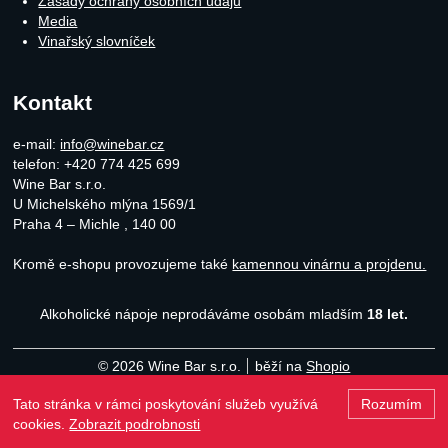
Zásady ochrany osobních údajů
Media
Vinařský slovníček
Kontakt
e-mail:
info@winebar.cz
telefon: +420 774 425 699
Wine Bar s.r.o.
U Michelského mlýna 1569/1
Praha 4 – Michle
,
140 00
Kromě e-shopu provozujeme také
kamennou vinárnu a projdenu.
Alkoholické nápoje neprodáváme osobám mladším
18 let.
© 2026 Wine Bar s.r.o.
běží na
Shopio
Tato stránka v rámci poskytování služeb využívá
Rozumím
Naho
cookies.
Zobrazit podrobnosti