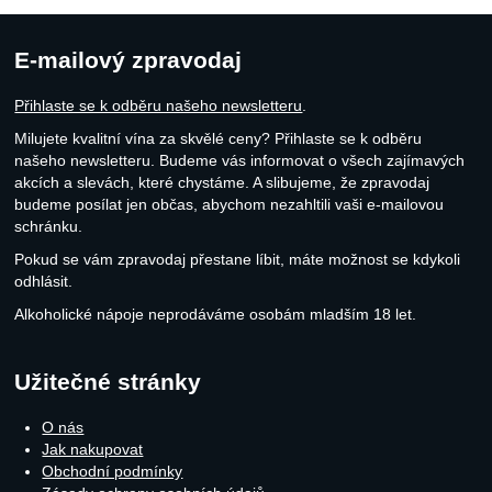
Recenze
Nebyla přidána žádná recenze.
E-mailový zpravodaj
Přihlaste se k odběru našeho newsletteru
.
Milujete kvalitní vína za skvělé ceny? Přihlaste se k odběru
našeho newsletteru. Budeme vás informovat o všech zajímavých
akcích a slevách, které chystáme. A slibujeme, že zpravodaj
budeme posílat jen občas, abychom nezahltili vaši e-mailovou
schránku.
Pokud se vám zpravodaj přestane líbit, máte možnost se kdykoli
odhlásit.
Alkoholické nápoje neprodáváme osobám mladším 18 let.
Užitečné stránky
O nás
Jak nakupovat
Obchodní podmínky