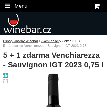
Menu
K
Eshop vinárny Winebar
Akční balíčky
Akce 5+1
5 + 1 zdarma Venchiarezza - Sauvignon IGT 2023 0,75 l
5 + 1 zdarma Venchiarezza
- Sauvignon IGT 2023 0,75 l
Fotografie