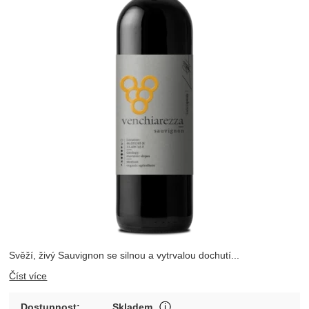
Svěží, živý Sauvignon se silnou a vytrvalou dochutí...
Číst více
Produkt je skladem u wineba
Dostupnost:
Skladem
Zobrazit více