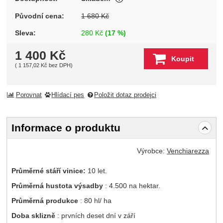
Původní cena:
1 680
Kč
Sleva:
280
Kč
(
17
%)
1 400
Kč
Koupit
(
1 157,02
Kč
bez DPH)
Porovnat
Hlídací pes
Položit dotaz prodejci
Informace o produktu
Výrobce:
Venchiarezza
Průměrné stáří vinice:
10 let.
Průměrná hustota výsadby
: 4.500 na hektar.
Průměrná produkce
: 80 hl/ ha
Doba sklizně
: prvních deset dní v září