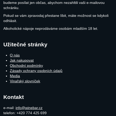
budeme posílat jen občas, abychom nezahltili vaši e-mailovou
schránku.
Pokud se vám zpravodaj přestane líbit, máte možnost se kdykoli
odhlásit.
Alkoholické nápoje neprodáváme osobám mladším 18 let.
Užitečné stránky
O nás
Jak nakupovat
Obchodní podmínky
Zásady ochrany osobních údajů
Media
Vinařský slovníček
Kontakt
e-mail:
info@winebar.cz
telefon: +420 774 425 699