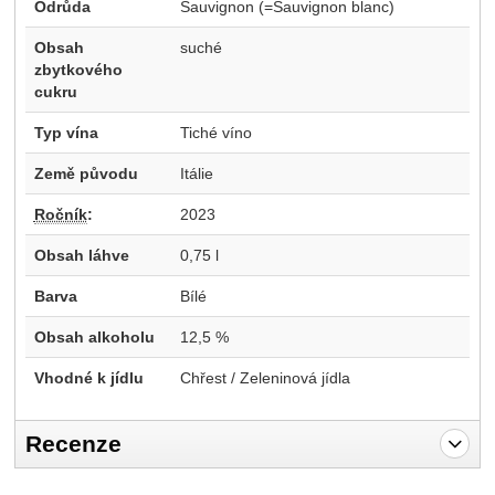
Odrůda
Sauvignon (=Sauvignon blanc)
Obsah
suché
zbytkového
cukru
Typ vína
Tiché víno
Země původu
Itálie
Ročník
:
2023
Obsah láhve
0,75 l
Barva
Bílé
Obsah alkoholu
12,5 %
Vhodné k jídlu
Chřest / Zeleninová jídla
Recenze
Pro vkládání recenzí je nutné se přihlásit.