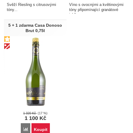
Svěží Riesling s citrusovými
Víno s ovocnými a květinovými
tóny...
tóny připomínající granátové
jablko...
5 + 1 zdarma Casa Donoso
Brut 0,75l
1 320
Kč
(17 %)
1 100
Kč
Porovnat
Koupit