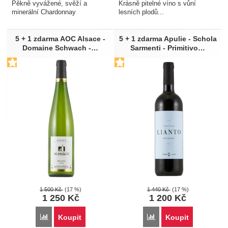
Pěkně vyvážené, svěží a
Krásně pitelné víno s vůní
minerální Chardonnay
lesních plodů...
5 + 1 zdarma AOC Alsace -
5 + 1 zdarma Apulie - Schola
Domaine Schwach -…
Sarmenti - Primitivo…
1 500
Kč
(17 %)
1 440
Kč
(17 %)
1 250
Kč
1 200
Kč
Porovnat
Porovnat
Koupit
Koupit