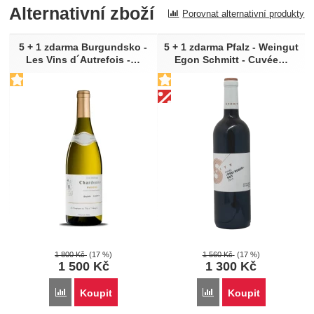
Alternativní zboží
Porovnat alternativní produkty
Recenze
Nebyla přidána žádná recenze.
5 + 1 zdarma Burgundsko -
5 + 1 zdarma Pfalz - Weingut
Les Vins d´Autrefois -…
Egon Schmitt - Cuvée…
1 800
Kč
(17 %)
1 560
Kč
(17 %)
1 500
Kč
1 300
Kč
Porovnat
Porovnat
Koupit
Koupit