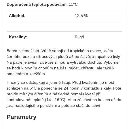
Doporučená teplota podávání
: 11°C
Alkohol
:
12,5 %
Kyseliny
:
6 g/l
Barva zelenožlutá. Vůně sahají od tropického ovoce, květu
černého bezu a citrusových plodů až po šalvěj a rajčatové listy
Na patře je svěží, živé ,se silnou a vytrvalou dochutí. Výborně
se hodí k prvním chodům na bázi rajčat, chřestu, ale také k
omeletám a korýšům.
Hrozny se odstopkují a jemně lisují. Před kvašením je mošt
zchlazen na 5°C a ponechá se 24 hodin v kontaktu s kaly. Poté
projde mírným čířením a následně pomalu kvasí při
kontrolované teplotě (14 - 16°C). Víno zůstává na kalech až do
jara následujícího po sklizni a poté se stáčí do lahví
Parametry