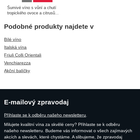
Šumivé víno s vůní a chutí
tropického ovoce a citrusů...
Podobné produkty najdete v
Bílé víno
Italská vína
Friuli Colli Orientali
Venchiarezza
Akční balíčky
E-mailový zpravodaj
Přihlaste se k odběru našeho newsletteru
.
Milujete kvalitní vína za skvělé ceny? Přihlaste se k odběru
našeho newsletteru. Budeme vás informovat o všech zajímavých
akcích a slevách, které chystáme. A slibujeme, že zpravodaj