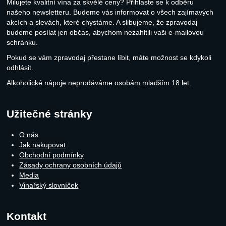
Milujete kvalitní vína za skvělé ceny? Přihlaste se k odběru
našeho newsletteru. Budeme vás informovat o všech zajímavých
akcích a slevách, které chystáme. A slibujeme, že zpravodaj
budeme posílat jen občas, abychom nezahltili vaši e-mailovou
schránku.
Pokud se vám zpravodaj přestane líbit, máte možnost se kdykoli
odhlásit.
Alkoholické nápoje neprodáváme osobám mladším 18 let.
Užitečné stránky
O nás
Jak nakupovat
Obchodní podmínky
Zásady ochrany osobních údajů
Media
Vinařský slovníček
Kontakt