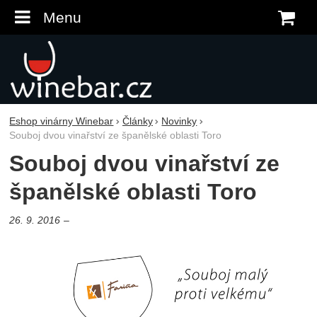
Menu
K
Eshop vinárny Winebar
Články
Novinky
Souboj dvou vinařství ze španělské oblasti Toro
Souboj dvou vinařství ze
španělské oblasti Toro
26. 9. 2016