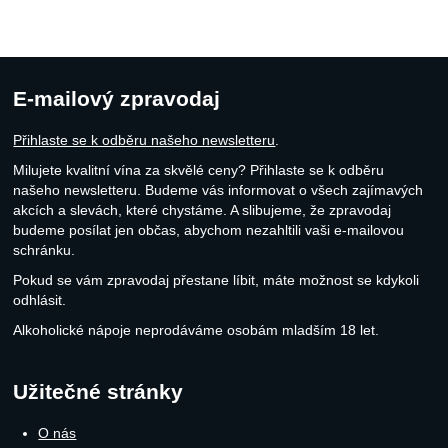
E-mailový zpravodaj
Přihlaste se k odběru našeho newsletteru
.
Milujete kvalitní vína za skvělé ceny? Přihlaste se k odběru
našeho newsletteru. Budeme vás informovat o všech zajímavých
akcích a slevách, které chystáme. A slibujeme, že zpravodaj
budeme posílat jen občas, abychom nezahltili vaši e-mailovou
schránku.
Pokud se vám zpravodaj přestane líbit, máte možnost se kdykoli
odhlásit.
Alkoholické nápoje neprodáváme osobám mladším 18 let.
Užitečné stránky
O nás