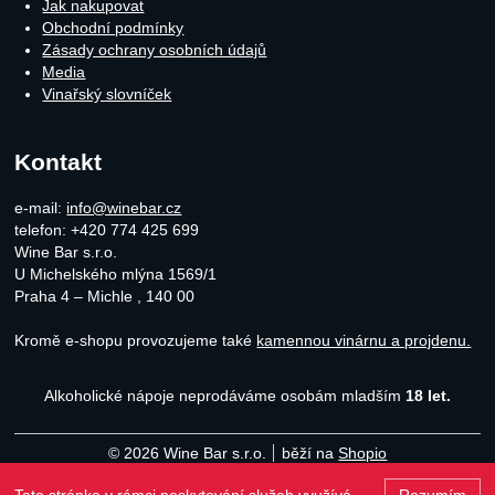
Jak nakupovat
Obchodní podmínky
Zásady ochrany osobních údajů
Media
Vinařský slovníček
Kontakt
e-mail:
info@winebar.cz
telefon: +420 774 425 699
Wine Bar s.r.o.
U Michelského mlýna 1569/1
Praha 4 – Michle
,
140 00
Kromě e-shopu provozujeme také
kamennou vinárnu a projdenu.
Alkoholické nápoje neprodáváme osobám mladším
18 let.
© 2026 Wine Bar s.r.o.
běží na
Shopio