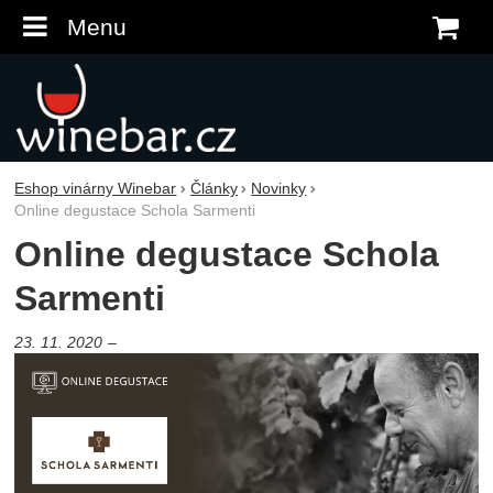
Menu
K
Eshop vinárny Winebar
Články
Novinky
Online degustace Schola Sarmenti
Online degustace Schola
Sarmenti
23. 11. 2020