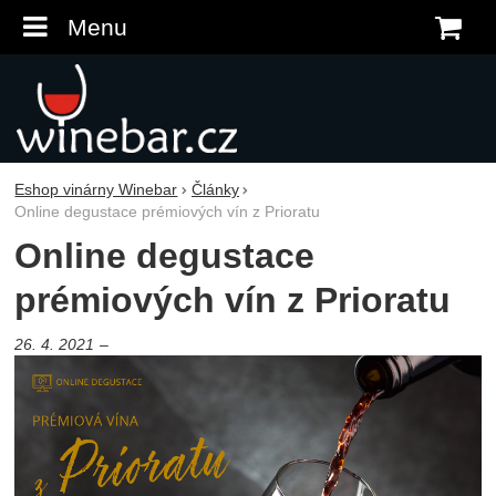
Menu
K
Eshop vinárny Winebar
Články
Online degustace prémiových vín z Prioratu
Online degustace
prémiových vín z Prioratu
26. 4. 2021