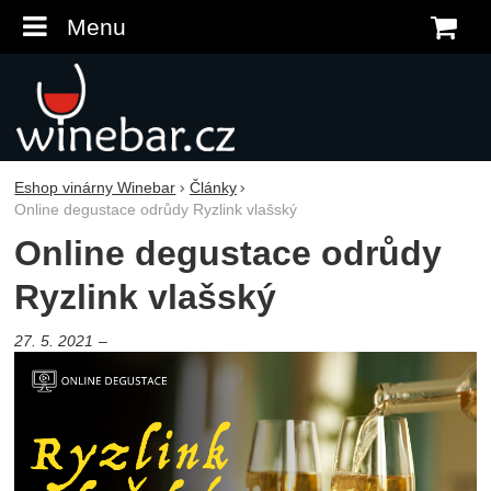
Menu
K
Eshop vinárny Winebar
Články
Online degustace odrůdy Ryzlink vlašský
Online degustace odrůdy
Ryzlink vlašský
27. 5. 2021