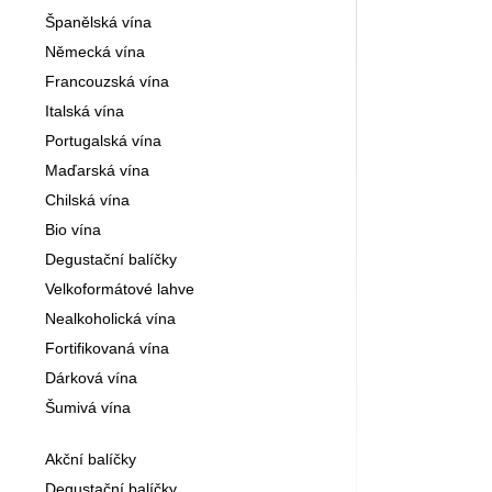
Španělská vína
Německá vína
Francouzská vína
Italská vína
Portugalská vína
Maďarská vína
Chilská vína
Bio vína
Degustační balíčky
Velkoformátové lahve
Nealkoholická vína
Fortifikovaná vína
Dárková vína
Šumivá vína
Akční balíčky
Degustační balíčky