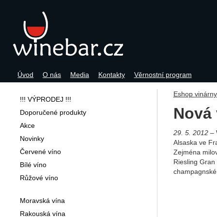
Úvod
O nás
Media
Kontakty
Věrnostní program
Navigace
Eshop vinárn
!!! VÝPRODEJ !!!
Nová 
Doporučené produkty
Akce
29. 5. 2012
Novinky
Alsaska ve Fra
Červené víno
Zejména milov
Riesling Gran 
Bílé víno
champagnského
Růžové víno
Moravská vína
Rakouská vína