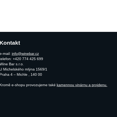
Kontakt
e-mail:
info@winebar.cz
telefon: +420 774 425 699
Wine Bar s.r.o.
U Michelského mlýna 1569/1
Praha 4 – Michle
,
140 00
Kromě e-shopu provozujeme také
kamennou vinárnu a projdenu.