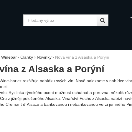
Vyhledávání
y Winebar
Články
Novinky
Nová vína z Alsaska a Porýní
vína z Alsaska a Porýní
Wine-bar.cz rozšiřuje nabídku svých vín. Nově naleznete v nabídce vin
ncii.
níci Ryzlinku rýnského ocení možnost ochutnat a porovnat několik růz
Cru z jižněji položeného Alsaska. Vinařství Fuchs z Alsaska nabízí naví
 Cremant d´Alsace a barikovanou i nebarikovanou verzi jemného Pino