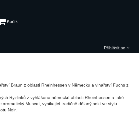
Košík
Přihlásit se
ařství Braun z oblasti Rheinhessen v Německu a vinařství Fuchs z
ných Ryzlinků z vyhlášené německé oblasti Rheinhessen a také
c aromatický Muscat, vynikající tradičně dělaný sekt ve stylu
tu Noir.