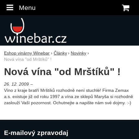
Menu
K
Eshop vinárny Winebar
Články
Novinky
Nová vína "od Mrštíků" !
Nová vína "od Mrštíků" !
26. 12. 2009
Víno z kraje bratří Mrštíků rozhodně není stuchlé! Firma Zemax
a.s. existuje již od roku 1997 a vína ze sklepů Maryša si rozhodně
zaslouží Vašï pozornost. Ochutnejte a napište nám své dojmy. :-)
E-mailový zpravodaj