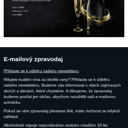
E-mailový zpravodaj
Přihlaste se k odběru našeho newsletteru
.
Milujete kvalitní vína za skvělé ceny? Přihlaste se k odběru
našeho newsletteru. Budeme vás informovat o všech zajímavých
akcích a slevách, které chystáme. A slibujeme, že zpravodaj
budeme posílat jen občas, abychom nezahltili vaši e-mailovou
schránku.
Pokud se vám zpravodaj přestane líbit, máte možnost se kdykoli
odhlásit.
Alkoholické nápoje neprodáváme osobám mladším 18 let.