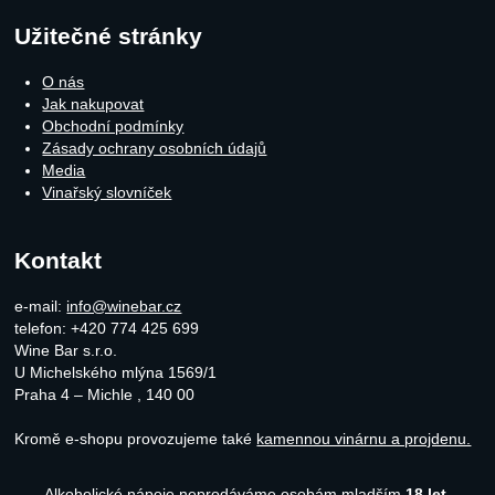
Užitečné stránky
O nás
Jak nakupovat
Obchodní podmínky
Zásady ochrany osobních údajů
Media
Vinařský slovníček
Kontakt
e-mail:
info@winebar.cz
telefon: +420 774 425 699
Wine Bar s.r.o.
U Michelského mlýna 1569/1
Praha 4 – Michle
,
140 00
Kromě e-shopu provozujeme také
kamennou vinárnu a projdenu.
Alkoholické nápoje neprodáváme osobám mladším
18 let.