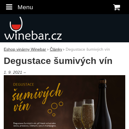
Menu
K
Eshop vinárny Winebar
Články
Degustace šumivých vín
Degustace šumivých vín
1. 9. 2021