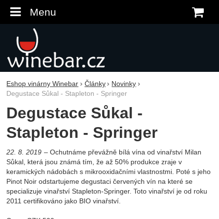
Menu
K
Eshop vinárny Winebar
Články
Novinky
Degustace Sůkal - Stapleton - Springer
Degustace Sůkal -
Stapleton - Springer
22. 8. 2019
Ochutnáme převážně bílá vína od vinařství Milan
Sůkal, která jsou známá tím, že až 50% produkce zraje v
keramických nádobách s mikrooxidačními vlastnostmi. Poté s jeho
Pinot Noir odstartujeme degustaci červených vín na které se
specializuje vinařství Stapleton-Springer. Toto vinařství je od roku
2011 certifikováno jako BIO vinařství.