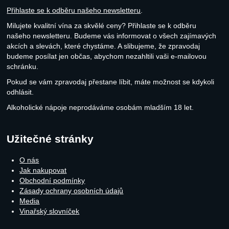
Přihlaste se k odběru našeho newsletteru
.
Milujete kvalitní vína za skvělé ceny? Přihlaste se k odběru
našeho newsletteru. Budeme vás informovat o všech zajímavých
akcích a slevách, které chystáme. A slibujeme, že zpravodaj
budeme posílat jen občas, abychom nezahltili vaši e-mailovou
schránku.
Pokud se vám zpravodaj přestane líbit, máte možnost se kdykoli
odhlásit.
Alkoholické nápoje neprodáváme osobám mladším 18 let.
Užitečné stránky
O nás
Jak nakupovat
Obchodní podmínky
Zásady ochrany osobních údajů
Media
Vinařský slovníček