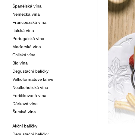
Španělská vína
Německá vína
Francouzská vína
Italská vína
Portugalská vína
Maďarská vína
Chilská vína
Bio vína
Degustační balíčky
Velkoformátové lahve
Nealkoholická vína
Fortifikovaná vína
Dárková vína
Šumivá vína
Akční balíčky
Degustační balíčky