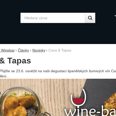
Vyhledávání
y Winebar
Články
Novinky
Cava & Tapas
& Tapas
Přijďte se 23.6. osvěžit na naši degustaci špa­nělských šumivých vín C
likni…