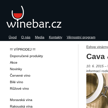
Úvod
O nás
Media
Kontakty
Věrnostní program
Navigace
Eshop vinárn
!!! VÝPRODEJ !!!
Cava 
Doporučené produkty
Akce
10. 6. 2015
Novinky
informací rozk
Červené víno
Bílé víno
Růžové víno
Moravská vína
Rakouská vína