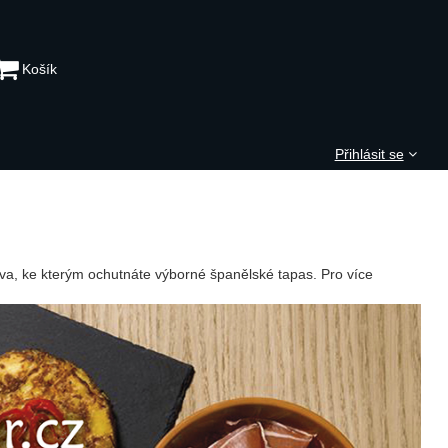
Košík
Přihlásit se
ava, ke kterým ochutnáte výborné španělské tapas. Pro více