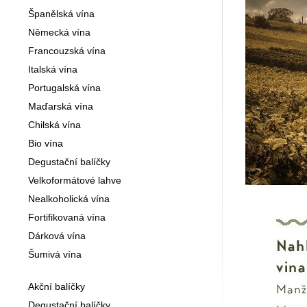
Španělská vína
Německá vína
Francouzská vína
Italská vína
Portugalská vína
Maďarská vína
Chilská vína
Bio vína
Degustační balíčky
Velkoformátové lahve
Nealkoholická vína
Fortifikovaná vína
Dárková vína
Šumivá vína
Akční balíčky
Degustační balíčky