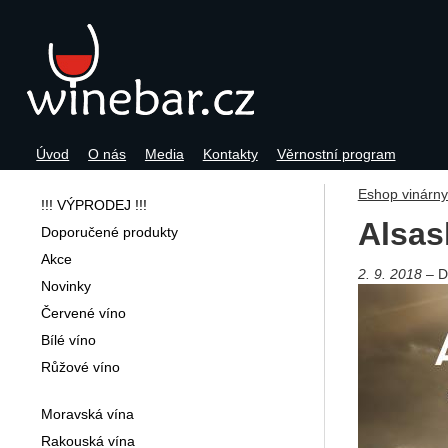
Úvod
O nás
Media
Kontakty
Věrnostní program
Navigace
Eshop vinárn
!!! VÝPRODEJ !!!
Alsas
Doporučené produkty
Akce
2. 9. 2018
D
Novinky
Červené víno
Bílé víno
Růžové víno
Moravská vína
Rakouská vína