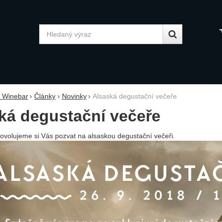
Vyhledávání
y Winebar
Články
Novinky
Alsaská degustační večeře
ká degustační večeře
ovolujeme si Vás pozvat na alsaskou degustační večeři.