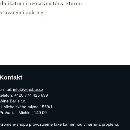
Kontakt
e-mail:
info@winebar.cz
telefon: +420 774 425 699
Wine Bar s.r.o.
U Michelského mlýna 1569/1
Praha 4 – Michle
,
140 00
Kromě e-shopu provozujeme také
kamennou vinárnu a projdenu.