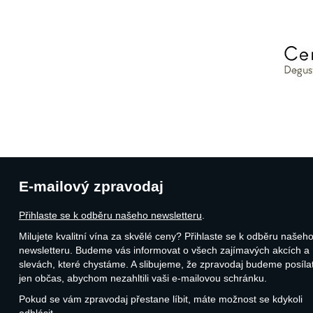
E-mailový zpravodaj
Přihlaste se k odběru našeho newsletteru
.
Milujete kvalitní vína za skvělé ceny? Přihlaste se k odběru našeh
newsletteru. Budeme vás informovat o všech zajímavých akcích a
slevách, které chystáme. A slibujeme, že zpravodaj budeme posíla
jen občas, abychom nezahltili vaši e-mailovou schránku.
Pokud se vám zpravodaj přestane líbit, máte možnost se kdykoli