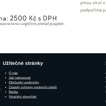
Užitečné stránky
O nás
Jak nakupovat
o
Obchodní podmínky
Zásady ochrany osobních údajů
t
Media
Vinařský slovníček